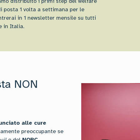
amo distribuito i primi step del welfare
di posta 1 volta a settimana per le
rerai in 1 newsletter mensile su tutti
in Italia.
sta NON
nunciato alle cure
eramente preoccupante se
e del
NORC
ncil