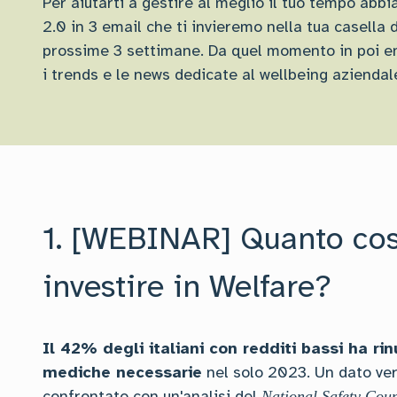
Per aiutarti a gestire al meglio il tuo tempo abbi
2.0 in 3 email che ti invieremo nella tua casella 
prossime 3 settimane. Da quel momento in poi ent
i trends e le news dedicate al wellbeing aziendale 
1. [WEBINAR] Quanto co
investire in Welfare?
Il 42% degli italiani con redditi bassi ha ri
mediche necessarie
nel solo 2023. Un dato v
confrontato con un'analisi del
National Safety Cou