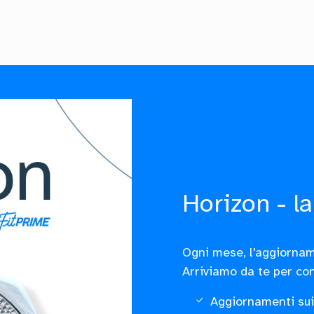
Horizon - la
Ogni mese, l'aggiornam
Arriviamo da te per con
Aggiornamenti sui 