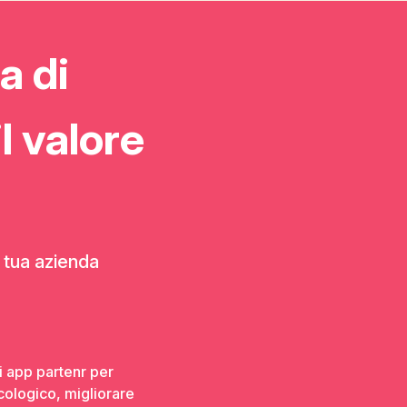
a di
l valore
 tua azienda
ri app partenr per
cologico, migliorare