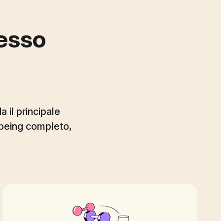
tesso
 il principale
being completo,