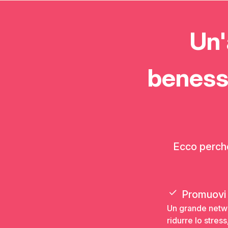
Un'
benesse
Ecco perché
Promuovi i
Un grande networ
ridurre lo stre