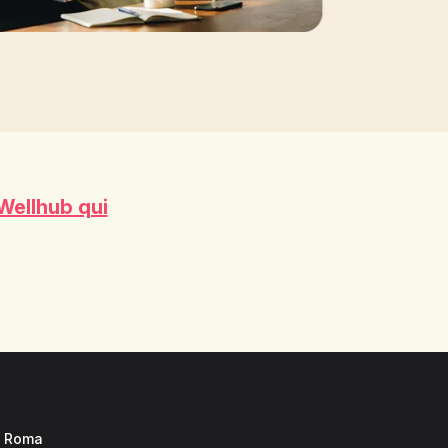
Wellhub qui
61 Roma