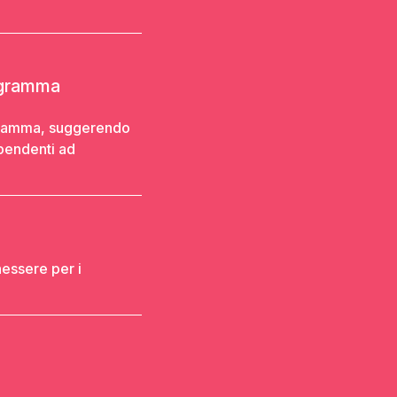
ogramma
ogramma, suggerendo
ipendenti ad
nessere per i